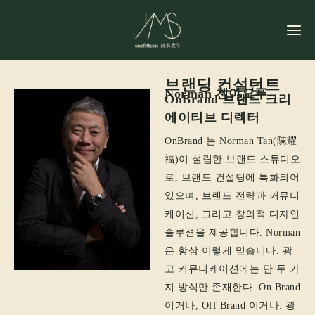
콘
텐
츠
로
건
브랜딩 컨설턴트
Norman 첸야오푸
OnBrand 브랜드 크리
너
에이티브 디렉터
뛰
기
OnBrand 는 Norman Tan(陳耀
福)이 설립한 브랜드 스튜디오
로, 브랜드 컨설팅에 특화되어
있으며, 브랜드 전략과 커뮤니
케이션, 그리고 창의적 디자인
솔루션을 제공합니다. Norman
은 항상 이렇게 믿습니다. 광
고 커뮤니케이션에는 단 두 가
지 방식만 존재한다. On Brand
이거나, Off Brand 이거나. 광