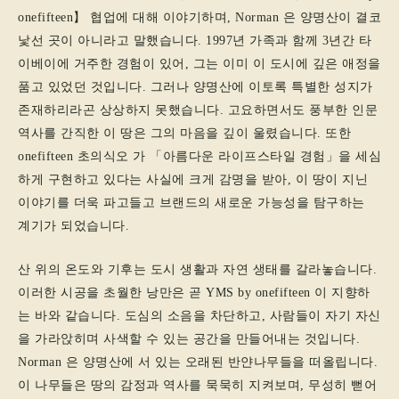
onefifteen】 협업에 대해 이야기하며, Norman 은 양명산이 결코
낯선 곳이 아니라고 말했습니다. 1997년 가족과 함께 3년간 타
이베이에 거주한 경험이 있어, 그는 이미 이 도시에 깊은 애정을
품고 있었던 것입니다. 그러나 양명산에 이토록 특별한 성지가
존재하리라곤 상상하지 못했습니다. 고요하면서도 풍부한 인문
역사를 간직한 이 땅은 그의 마음을 깊이 울렸습니다. 또한
onefifteen 초의식오 가 「아름다운 라이프스타일 경험」을 세심
하게 구현하고 있다는 사실에 크게 감명을 받아, 이 땅이 지닌
이야기를 더욱 파고들고 브랜드의 새로운 가능성을 탐구하는
계기가 되었습니다.
산 위의 온도와 기후는 도시 생활과 자연 생태를 갈라놓습니다.
이러한 시공을 초월한 낭만은 곧 YMS by onefifteen 이 지향하
는 바와 같습니다. 도심의 소음을 차단하고, 사람들이 자기 자신
을 가라앉히며 사색할 수 있는 공간을 만들어내는 것입니다.
Norman 은 양명산에 서 있는 오래된 반얀나무들을 떠올립니다.
이 나무들은 땅의 감정과 역사를 묵묵히 지켜보며, 무성히 뻗어