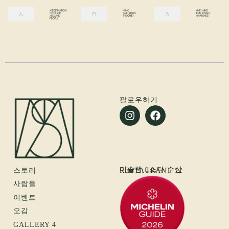
팔로우하기
I
F
N
a
S
c
T
e
A
b
G
o
미슐랭 1스타 수상
스토리
RESTAURANT 12
R
o
사람들
A
k
이벤트
M
오감
GALLERY 4